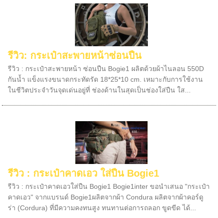
รีวิว: กระเป๋าสะพายหน้าซ่อนปืน
รีวิว : กระเป๋าสะพายหน้า ซ่อนปืน Bogie1 ผลิตด้วยผ้าไนลอน 550D
กันน้ำ แข็งแรงขนาดกระทัดรัด 18*25*10 cm. เหมาะกับการใช้งาน
ในชีวิตประจำวันจุดเด่นอยู่ที่ ช่องด้านในสุดเป็นช่องใส่ปืน ใส...
รีวิว : กระเป๋าคาดเอว ใส่ปืน Bogie1
รีวิว : กระเป๋าคาดเอวใส่ปืน Bogie1 Bogie1inter ขอนำเสนอ "กระเป๋า
คาดเอว" จากแบรนด์ Bogie1ผลิตจากผ้า Condura ผลิตจากผ้าคอร์ดู
ร่า (Cordura) ที่มีความคงทนสูง ทนทานต่อการถลอก ขูดขีด ได้...