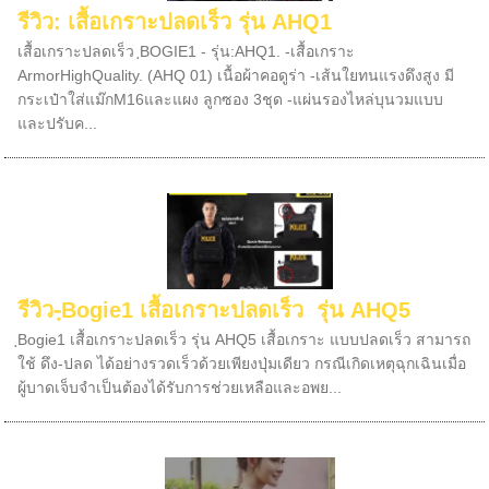
รีวิว: เสื้อเกราะปลดเร็ว รุ่น AHQ1
เสื้อเกราะปลดเร็ว ฺBOGIE1 - รุ่น:AHQ1. -เสื้อเกราะ
ArmorHighQuality. (AHQ 01) เนื้อผ้าคอดูร่า -เส้นใยทนแรงดึงสูง มี
กระเป๋าใส่แม๊กM16และแผง ลูกซอง 3ชุด -แผ่นรองไหล่บุนวมแบบ
และปรับค...
รีวิว-ฺBogie1 เสื้อเกราะปลดเร็ว รุ่น AHQ5
ฺBogie1 เสื้อเกราะปลดเร็ว รุ่น AHQ5 เสื้อเกราะ แบบปลดเร็ว สามารถ
ใช้ ดึง-ปลด ได้อย่างรวดเร็วด้วยเพียงปุ่มเดียว กรณีเกิดเหตุฉุกเฉินเมื่อ
ผู้บาดเจ็บจำเป็นต้องได้รับการช่วยเหลือและอพย...