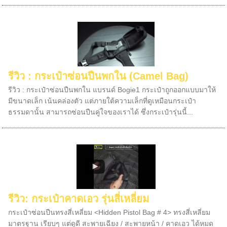
รีวิว : กระเป๋าซ่อนปืนพกใน (Camel Bag)
รีวิว : กระเป๋าซ่อนปืนพกใน แบรนด์ Bogie1 กระเป๋าถูกออกแบบมาให้
มีขนาดเล็ก เน้นคล่องตัว แต่ภายใต้ความเล็กที่ดูเหมือนกระเป๋า
ธรรมดานั้น สามารถซ่อนปืนคู่ใจของเราได้ ซึ่งกระเป๋ารุ่นนี้...
รีวิว: กระเป๋าคาดเอว รุ่นสี่เหลี่ยม
กระเป๋าซ่อนปืนทรงสี่เหลี่ยม <Hidden Pistol Bag # 4> ทรงสี่เหลี่ยม
มาตรฐาน เรียบๆ แต่ดูดี สะพายเฉียง / สะพายหน้า / คาดเอว ได้หมด