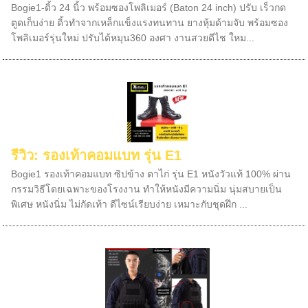
Bogie1-ดิ้ว 24 นิ้ว พร้อมซองโพลิเมอร์ (Baton 24 inch) ปรับ เร็วกด
ตูดเก็บง่าย ดิ้วทำจากเหล็กแข็งแรงทนทาน ยางหุ้มด้ามจับ พร้อมซอง
โพลิเมอร์รุ่นใหม่ ปรับได้หมุน360 องศา งานสวยดีไช ใหม...
รีวิว: รองเท้าคอมแบท รุ่น E1
Bogie1 รองเท้าคอมแบท ซิปข้าง ตาไก่ รุ่น E1 หนังวัวแท้ 100% ผ่าน
กรรมวิธีโดยเฉพาะของโรงงาน ทำให้หนังมีความนิ่ม นุ่มสบายเป็น
พิเศษ หนังนิ่ม ไม่กัดเท้า ดีไซน์เรียบง่าย เหมาะกับชุดฝึก ...