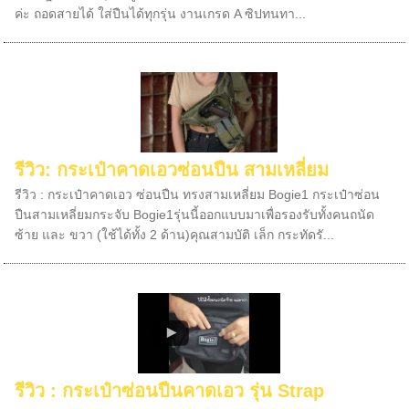
ค่ะ ถอดสายได้ ใส่ปืนได้ทุกรุ่น งานเกรด A ซิปทนทา...
รีวิว: กระเป๋าคาดเอวซ่อนปืน สามเหลี่ยม
รีวิว : กระเป๋าคาดเอว ซ่อนปืน ทรงสามเหลี่ยม Bogie1 กระเป๋าซ่อน
ปืนสามเหลี่ยมกระจับ Bogie1รุ่นนี้ออกแบบมาเพื่อรองรับทั้งคนถนัด
ซ้าย และ ขวา (ใช้ได้ทั้ง 2 ด้าน)คุณสามบัติ เล็ก กระทัดรั...
รีวิว : กระเป๋าซ่อนปืนคาดเอว รุ่น Strap