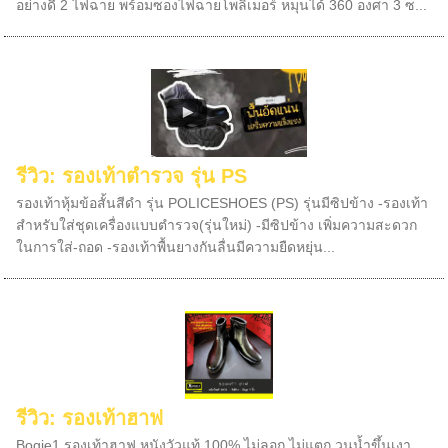
อย่างดี 2 ไฟฉาย พร้อมซองไฟฉายโพลิเมอร์ หมุนได้ 360 องศา 3 ซ...
รีวิว: รองเท้าตำรวจ รุ่น PS
รองเท้าหุ้มข้อสั้นสีดำ รุ่น POLICESHOES (PS) รุ่นมีซิปข้าง -รองเท้า
สำหรับใส่ชุดเครื่องแบบตำรวจ(รุ่นใหม่) -มีซิปข้าง เพิ่มความสะดวก
ในการใส่-ถอด -รองเท้าพื้นยางกันลื่นมีความยืดหยุ่น...
รีวิว: รองเท้าฮาฟ
Bogie1 รองเท้าฮาฟ หนังวัวแท้ 100% ไม่ลอก ไม่แตก วนน้ำขึ้นเงา