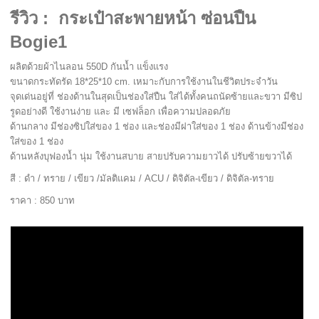
รีวิว : กระเป๋าสะพายหน้า ซ่อนปืน
Bogie1
ผลิตด้วยผ้าไนลอน 550D กันน้ำ แข็งแรง
ขนาดกระทัดรัด 18*25*10 cm. เหมาะกับการใช้งานในชีวิตประจำวัน
จุดเด่นอยู่ที่ ช่องด้านในสุดเป็นช่องใส่ปืน ใส่ได้ทั้งคนถนัดซ้ายและขวา มีซิป
รูดอย่างดี ใช้งานง่าย และ มี เซฟล็อก เพื่อความปลอดภัย
ด้านกลาง มีช่องซิปใส่ของ 1 ช่อง และช่องมีฝาใส่ของ 1 ช่อง ด้านข้างมีช่อง
ใส่ของ 1 ช่อง
ด้านหลังบุฟองน้ำ นุ่ม ใช้งานสบาย สายปรับความยาวได้ ปรับซ้ายขวาได้
สี : ดำ / ทราย / เขียว /มัลติแคม / ACU / ดิจิตัล-เขียว / ดิจิตัล-ทราย
ราคา : 850 บาท